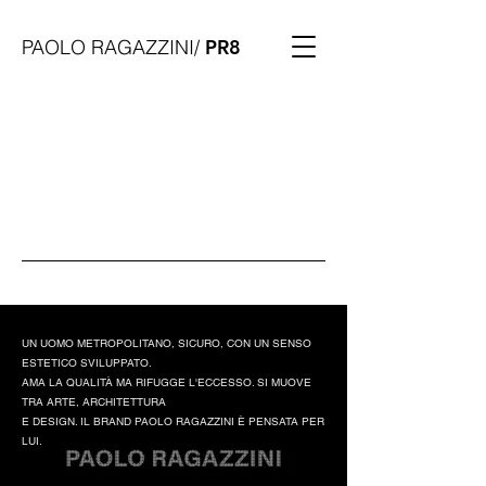
PAOLO RAGAZZINI/
PR8
UN UOMO METROPOLITANO, SICURO, CON UN SENSO
ESTETICO SVILUPPATO.
AMA LA QUALIT
À
MA RIFUGGE L'ECCESSO. SI MUOVE
TRA ARTE, ARCHITETTURA
E DESIGN. IL BRAND PAOLO RAGAZZINI
È PENSATA PER
LUI.